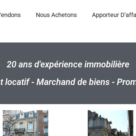
Vendons
Nous Achetons
Apporteur D’affa
20 ans d'expérience immobilière
 locatif -
M
archand de biens -
Prom